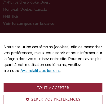
7141, rue Sherbrooke Ouest
Montréal
,
Québec, Canada
H4B 1R6
Voir le campus sur la carte
Notre site utilise des témoins (cookies) afin de mémoriser
CENTRALE
514-848-2424
vos préférences, mieux vous servir et nous informer sur
URGENCE
514-848-3717
la façon dont vous utilisez notre site. Pour en savoir plus
quant à notre utilisation des témoins, veuillez
|
|
|
Protection et prévention
Accessibilité
Confidentialité
lire notre
Avis relatif aux témoins
.
|
|
|
Conditions d'utilisation
Nous joindre
Gérer les témoins
Commentaires sur le site Web
TOUT ACCEPTER
© Université Concordia. Montréal, QC, Canada
GÉRER VOS PRÉFÉRENCES