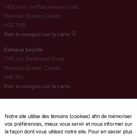
1455, boul. De Maisonneuve Ouest
Montréal
,
Québec, Canada
H3G 1M8
Voir le campus sur la carte
Campus Loyola
7141, rue Sherbrooke Ouest
Montréal
,
Québec, Canada
H4B 1R6
Voir le campus sur la carte
Notre site utilise des témoins (cookies) afin de mémoriser
CENTRALE
514-848-2424
vos préférences, mieux vous servir et nous informer sur
URGENCE
514-848-3717
la façon dont vous utilisez notre site. Pour en savoir plus