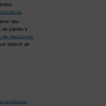
ection
cordia.ca
.
tenir des
 de plainte à
e de ressources
ur obtenir de
la procédure