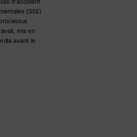
 cas d'accident
ementales (SSE)
 processus
ravail, mis en
rdia avant le