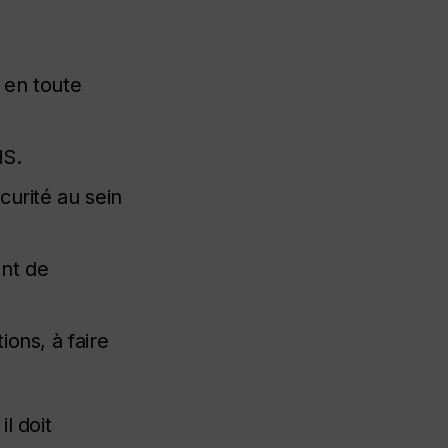
 en toute
HS.
curité au sein
ent de
ions, à faire
l doit