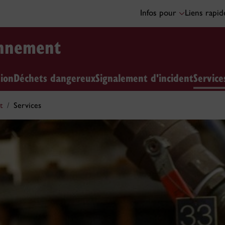
Infos pour
Liens rapi
onnement
ion
Déchets dangereux
Signalement d'incident
Servic
t
Services