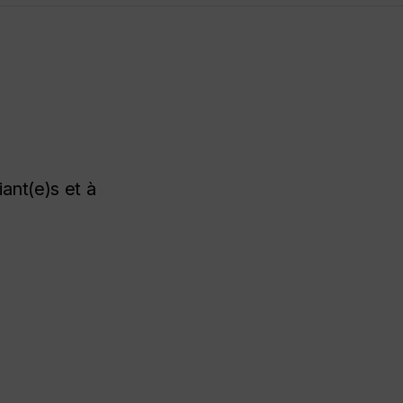
iant(e)s
et à