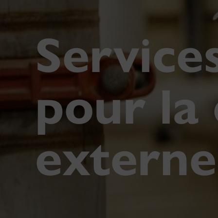
Service
pour la 
externe