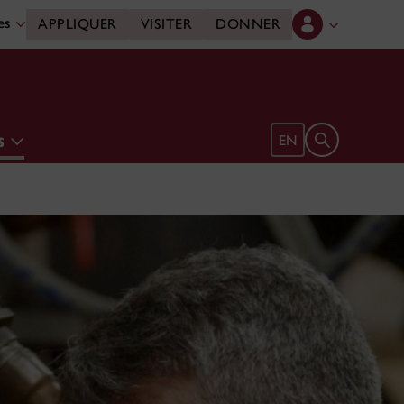
des
APPLIQUER
VISITER
DONNER
es
Ouvrir le form
EN