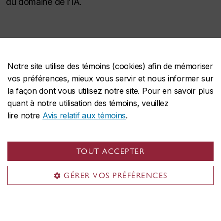
du domaine de l’IA.
Notre site utilise des témoins (cookies) afin de mémoriser
vos préférences, mieux vous servir et nous informer sur
Communiquer avec l’Institut d’IA
la façon dont vous utilisez notre site. Pour en savoir plus
appliquée
quant à notre utilisation des témoins, veuillez
lire notre
Avis relatif aux témoins
.
applied.ai@concordia.ca
TOUT ACCEPTER
GÉRER VOS PRÉFÉRENCES
Institut d'IA appliquée
À propos de l'Institut