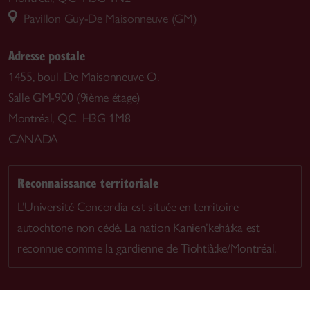
Pavillon Guy-De Maisonneuve (GM)
Adresse postale
1455, boul. De Maisonneuve O.
Salle GM-900 (9ième étage)
Montréal, QC H3G 1M8
CANADA
Reconnaissance territoriale
L’Université Concordia est située en territoire
autochtone non cédé. La nation Kanien’kehá:ka est
reconnue comme la gardienne de Tiohtià:ke/Montréal.