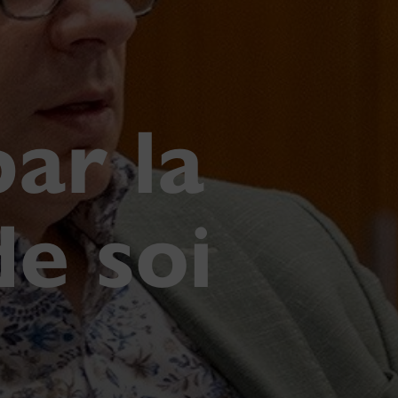
par la
e soi