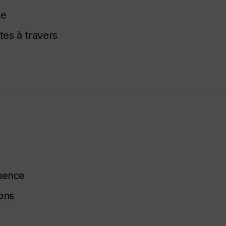
le
tes à travers
luence
ions