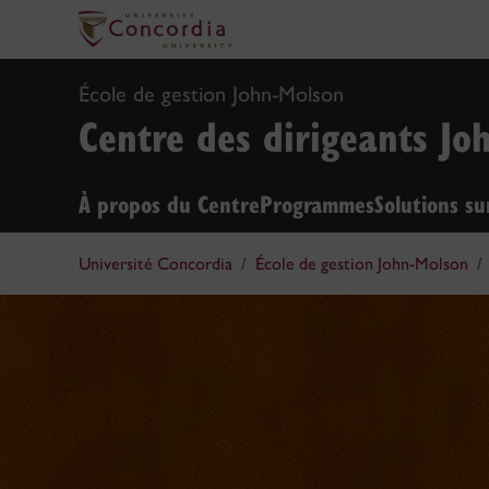
École de gestion John-Molson
Centre des dirigeants Jo
À propos du Centre
Programmes
Solutions s
Université Concordia
École de gestion John-Molson