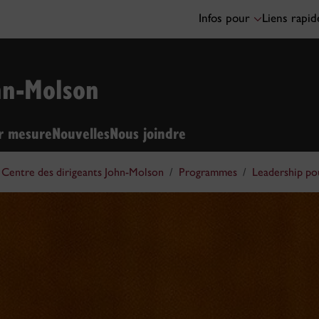
Infos pour
Liens rapi
hn-Molson
ur mesure
Nouvelles
Nous joindre
Centre des dirigeants John-Molson
Programmes
Leadership pou