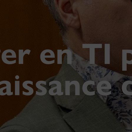
er en TI 
aissance d