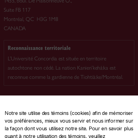
1455, boul. De Maisonneuve O.,
Suite FB 117
Montréal, QC H3G 1M8
CANADA
Reconnaissance territoriale
L’Université Concordia est située en territoire
autochtone non cédé. La nation Kanien’kehá:ka est
reconnue comme la gardienne de Tiohtià:ke/Montréal.
Notre site utilise des témoins (cookies) afin de mémoriser
CENTRALE
514-848-2424
vos préférences, mieux vous servir et nous informer sur
URGENCE
514-848-3717
la façon dont vous utilisez notre site. Pour en savoir plus
quant à notre utilisation des témoins, veuillez