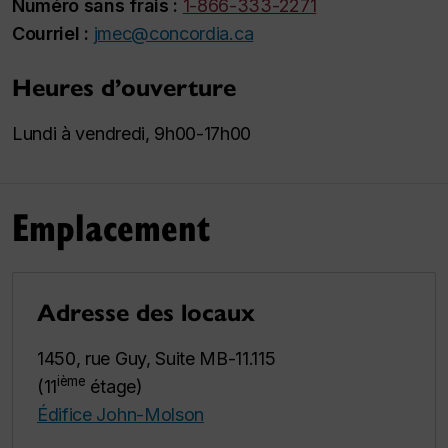
Numéro sans frais :
1-866-333-2271
Courriel :
jmec@concordia.ca
Heures d’ouverture
Lundi à vendredi, 9h00-17h00
Emplacement
Adresse des locaux
1450, rue Guy, Suite MB-11.115
ième
(11
étage)
Édifice John-Molson