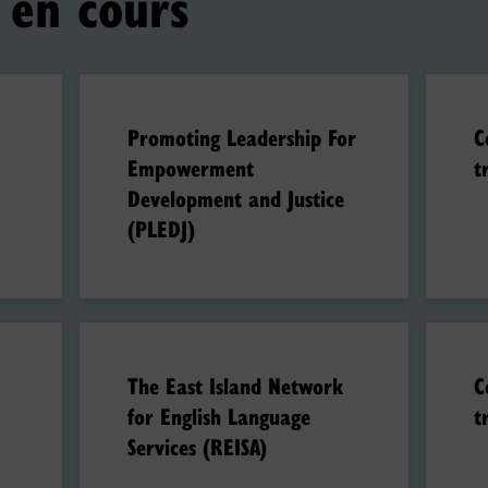
 en cours
Promoting Leadership For
C
Empowerment
t
Development and Justice
(PLEDJ)
The East Island Network
C
for English Language
t
Services (REISA)