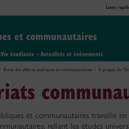
Liens rapi
ques et communautaires
s
Vie étudiante
Actualités et événements
École des affaires publiques et communautaires
À propos de l'É
riats communau
publiques et communautaires travaille en
munautaires, reliant les études univer