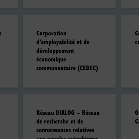
s
Corporation
C
d’employabilité et de
c
développement
économique
communautaire (CEDEC)
Réseau DIALOG – Réseau
O
de recherche et de
C
connaissances relatives
aux peuples autochtones