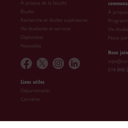
communau
À propos de la faculté
Études
À propos 
Recherche et études supérieures
Program
Vie étudiante et services
Vie étudi
Diplomé·es
Nous joi
Nouvelles
Nous joi
scpa@con
514-848-2
Liens utiles
Départements
Carrières