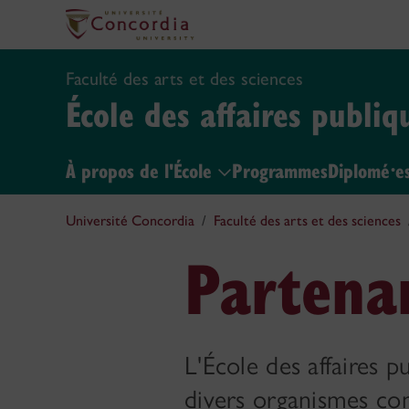
Faculté des arts et des sciences
École des affaires publi
À propos de l'École
Programmes
Diplomé⸱e
Université Concordia
Faculté des arts et des sciences
Partena
L'École des affaires 
divers organismes com