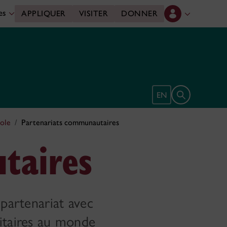
des
APPLIQUER
VISITER
DONNER
Ouvrir le form
EN
cole
Partenariats communautaires
taires
 partenariat avec
sitaires au monde