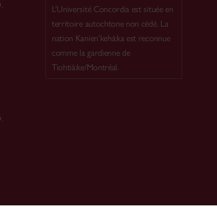
.
L’Université Concordia est située en
territoire autochtone non cédé. La
nation Kanien’kehá:ka est reconnue
comme la gardienne de
Tiohtià:ke/Montréal.
.