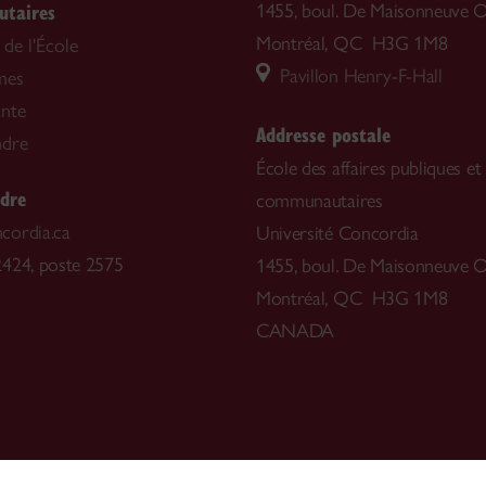
taires
1455, boul. De Maisonneuve O
Montréal, QC H3G 1M8
de l'École
Pavillon Henry-F-Hall
mes
ante
Addresse postale
ndre
École des affaires publiques et
ndre
communautaires
cordia.ca
Université Concordia
424, poste 2575
1455, boul. De Maisonneuve O
Montréal, QC H3G 1M8
CANADA