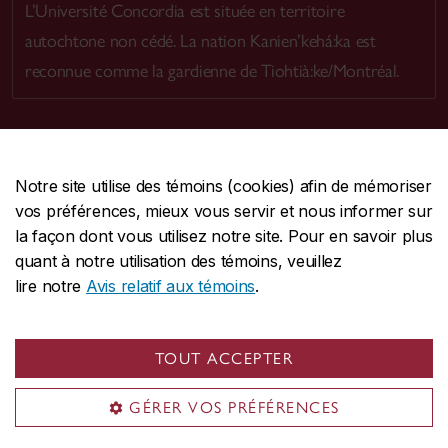
L’Université Concordia est située en territoire
autochtone non cédé. La nation Kanien’kehá:ka est
reconnue comme la gardienne de Tiohtià:ke/Montréal.
Notre site utilise des témoins (cookies) afin de mémoriser
CENTRALE
514-848-2424
vos préférences, mieux vous servir et nous informer sur
URGENCE
514-848-3717
la façon dont vous utilisez notre site. Pour en savoir plus
quant à notre utilisation des témoins, veuillez
|
|
|
Protection et prévention
Accessibilité
Confidentialité
lire notre
Avis relatif aux témoins
.
|
|
|
Conditions d'utilisation
Nous joindre
Gérer les témoins
Commentaires sur le site Web
TOUT ACCEPTER
© Université Concordia. Montréal, QC, Canada
GÉRER VOS PRÉFÉRENCES