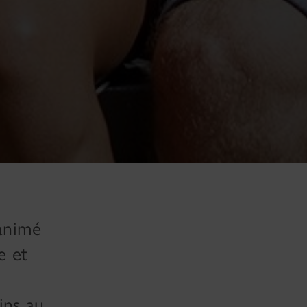
 animé
e et
ins au