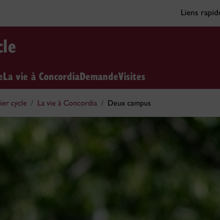
Liens rapi
cle
e
La vie à Concordia
Demande
Visites
er cycle
La vie à Concordia
Deux campus