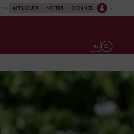
des
APPLIQUER
VISITER
DONNER
Ouvrir le form
EN