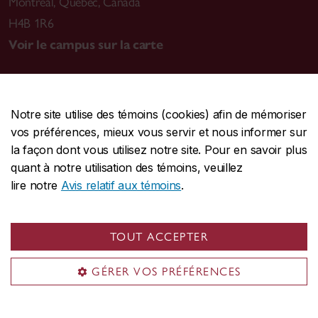
Montréal
,
Québec, Canada
H4B 1R6
Voir le campus sur la carte
Notre site utilise des témoins (cookies) afin de mémoriser
CENTRALE
514-848-2424
vos préférences, mieux vous servir et nous informer sur
URGENCE
514-848-3717
la façon dont vous utilisez notre site. Pour en savoir plus
quant à notre utilisation des témoins, veuillez
|
|
|
Protection et prévention
Accessibilité
Confidentialité
lire notre
Avis relatif aux témoins
.
|
|
|
Conditions d'utilisation
Nous joindre
Gérer les témoins
Commentaires sur le site Web
TOUT ACCEPTER
© Université Concordia. Montréal, QC, Canada
GÉRER VOS PRÉFÉRENCES