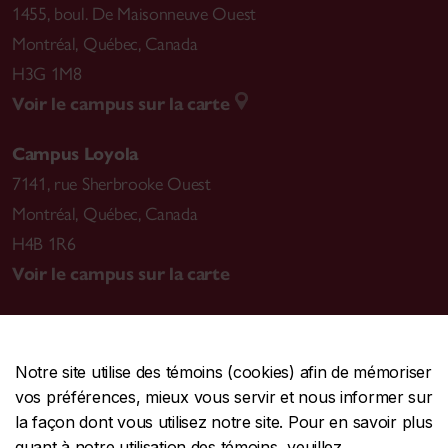
1455, boul. De Maisonneuve Ouest
Montréal
,
Québec, Canada
H3G 1M8
Voir le campus sur la carte
Campus Loyola
7141, rue Sherbrooke Ouest
Montréal
,
Québec, Canada
H4B 1R6
Voir le campus sur la carte
Notre site utilise des témoins (cookies) afin de mémoriser
CENTRALE
514-848-2424
vos préférences, mieux vous servir et nous informer sur
URGENCE
514-848-3717
la façon dont vous utilisez notre site. Pour en savoir plus
quant à notre utilisation des témoins, veuillez