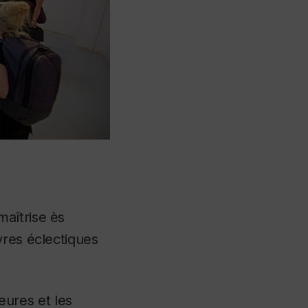
aîtrise ès
vres éclectiques
seures et les