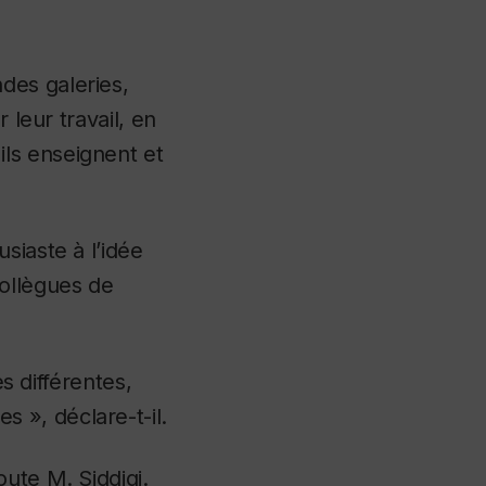
des galeries,
 leur travail, en
ls enseignent et
siaste à l’idée
collègues de
ès différentes,
 », déclare-t-il.
ute M. Siddiqi.