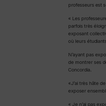
professeurs est s
« Les professeur
parfois très éloig
exposant collect
où leurs étudiant
N’ayant pas expos
de montrer ses de
Concordia.
«J’ai très hâte de
exposer ensemble
« Je n’ai pas exp