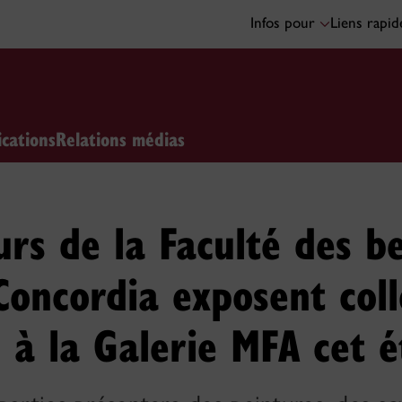
Infos pour
Liens rapi
ications
Relations médias
urs de la Faculté des b
 Concordia exposent col
 à la Galerie MFA cet é