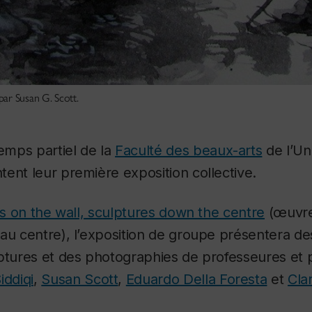
par Susan G. Scott.
mps partiel de la
Faculté des beaux-arts
de l’Un
ent leur première exposition collective.
ks on the wall, sculptures down the centre
(œuvre
au centre), l’exposition de groupe présentera de
lptures et des photographies de professeures et 
iddiqi
,
Susan Scott
,
Eduardo Della Foresta
et
Cla