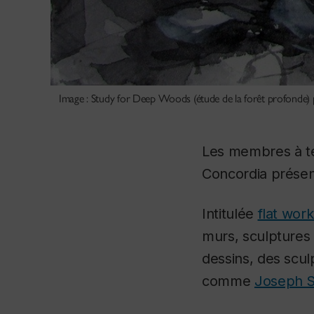
Image : Study for Deep Woods (étude de la forêt profonde) 
Les membres à te
Concordia présent
Intitulée
flat wor
murs, sculptures 
dessins, des scu
comme
Joseph S