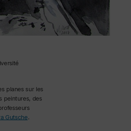
iversité
s planes sur les
s peintures, des
professeurs
ra Gutsche
.