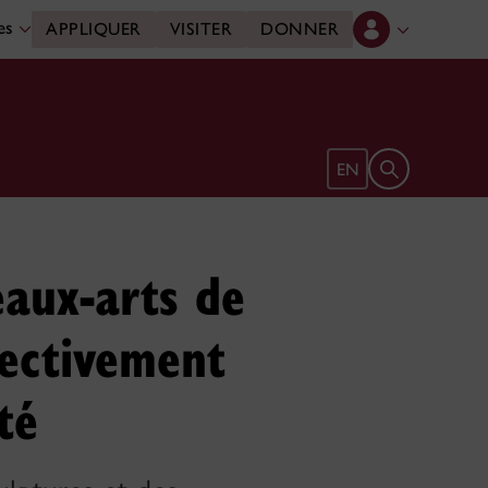
des
APPLIQUER
VISITER
DONNER
Ouvrir le form
EN
eaux-arts de
lectivement
té