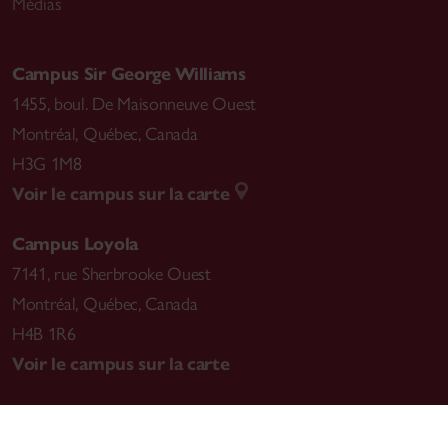
Médias
Campus Sir George Williams
1455, boul. De Maisonneuve Ouest
Montréal
,
Québec, Canada
H3G 1M8
Voir le campus sur la carte
Campus Loyola
7141, rue Sherbrooke Ouest
Montréal
,
Québec, Canada
H4B 1R6
Voir le campus sur la carte