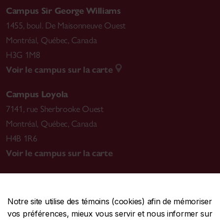
Campus Sir George Williams
1455, boul. De Maisonneuve Ouest
Montréal
,
Québec, Canada
H3G 1M8
Voir le campus sur la carte
Campus Loyola
7141, rue Sherbrooke Ouest
Montréal
,
Québec, Canada
H4B 1R6
Voir le campus sur la carte
Notre site utilise des témoins (cookies) afin de mémoriser
CENTRALE
514-848-2424
vos préférences, mieux vous servir et nous informer sur