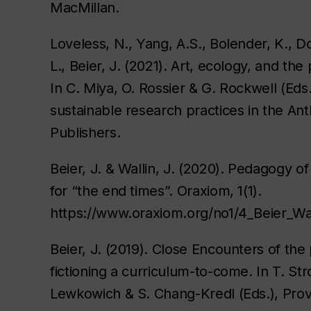
MacMillan.
Loveless, N., Yang, A.S., Bolender, K., D
L., Beier, J. (2021). Art, ecology, and the 
In C. Miya, O. Rossier & G. Rockwell (Eds
sustainable research practices in the A
Publishers.
Beier, J. & Wallin, J. (2020). Pedagogy o
for “the end times”. Oraxiom, 1(1).
https://www.oraxiom.org/no1/4_Beier_Wal
Beier, J. (2019). Close Encounters of the
fictioning a curriculum-to-come. In T. Str
Lewkowich & S. Chang-Kredl (Eds.), Prov