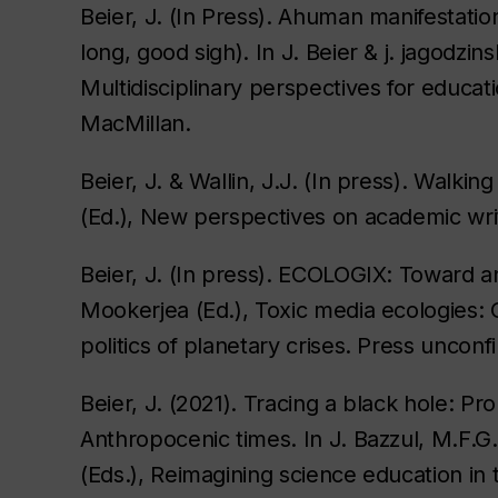
Beier, J. (In Press). Ahuman manifestatio
long, good sigh). In J. Beier & j. jagodzi
Multidisciplinary perspectives for educa
MacMillan.
Beier, J. & Wallin, J.J. (In press). Walki
(Ed.), New perspectives on academic wri
Beier, J. (In press). ECOLOGIX: Toward an
Mookerjea (Ed.), Toxic media ecologies: C
politics of planetary crises. Press unconf
Beier, J. (2021). Tracing a black hole: P
Anthropocenic times. In J. Bazzul, M.F.G.
(Eds.), Reimagining science education in