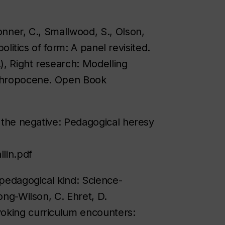
onner, C., Smallwood, S., Olson,
politics of form: A panel revisited.
.), Right research: Modelling
nthropocene. Open Book
f the negative: Pedagogical heresy
lin.pdf
 pedagogical kind: Science-
ong-Wilson, C. Ehret, D.
oking curriculum encounters: