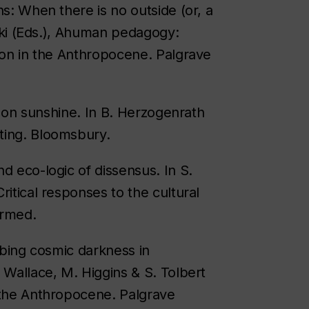
ns: When there is no outside (or, a
nski (Eds.), Ahuman pedagogy:
tion in the Anthropocene. Palgrave
ng on sunshine. In B. Herzogenrath
ting. Bloomsbury.
d eco-logic of dissensus. In S.
ritical responses to the cultural
irmed.
robing cosmic darkness in
 Wallace, M. Higgins & S. Tolbert
 the Anthropocene. Palgrave