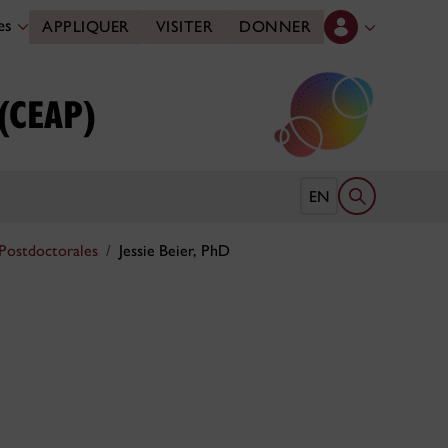
des
APPLIQUER
VISITER
DONNER
 (CEAP)
Ouvrir le form
EN
Postdoctorales
Jessie Beier, PhD