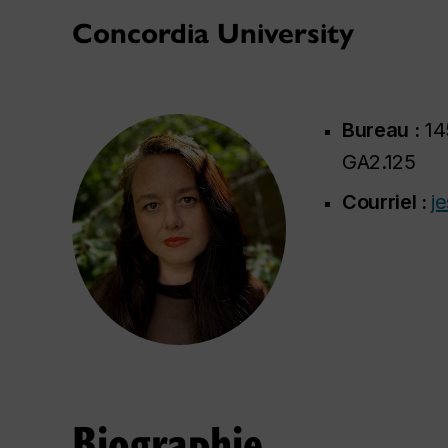
Concordia University
Bureau :
14
GA2.125
Courriel :
j
Biographie