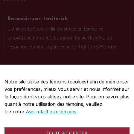
Reconnaissance territoriale
L’Université Concordia est située en territoire
autochtone non cédé. La nation Kanien’kehá:ka est
reconnue comme la gardienne de Tiohtià:ke/Montréal.
Notre site utilise des témoins (cookies) afin de mémoriser
CENTRALE
514-848-2424
vos préférences, mieux vous servir et nous informer sur
URGENCE
514-848-3717
la façon dont vous utilisez notre site. Pour en savoir plus
quant à notre utilisation des témoins, veuillez
|
|
|
Protection et prévention
Accessibilité
Confidentialité
lire notre
Avis relatif aux témoins
.
|
|
|
Conditions d'utilisation
Nous joindre
Gérer les témoins
Commentaires sur le site Web
TOUT ACCEPTER