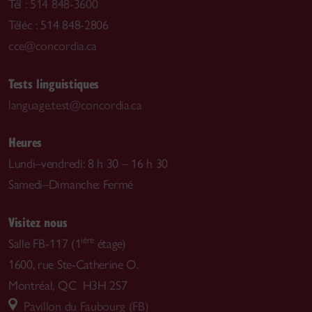
Tél :
514 848-3600
Téléc : 514 848-2806
cce@concordia.ca
Tests linguistiques
language.test@concordia.ca
Heures
Lundi–vendredi: 8 h 30 – 16 h 30
Samedi–Dimanche: Fermé
Visitez nous
ière
Salle FB-117 (1
étage)
1600, rue Ste-Catherine O.
Montréal, QC H3H 2S7
Pavillon du Faubourg (FB)