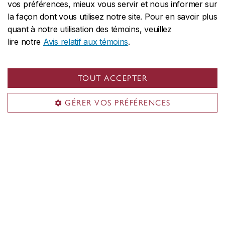
vos préférences, mieux vous servir et nous informer sur
la façon dont vous utilisez notre site. Pour en savoir plus
quant à notre utilisation des témoins, veuillez
lire notre
Avis relatif aux témoins
.
Service des cartes dans les médias
TOUT ACCEPTER
sociaux
GÉRER VOS PRÉFÉRENCES
Service des cartes
Obtenir sa première carte