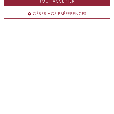
TOUT ACCEPTER
Nous joindre
GÉRER VOS PRÉFÉRENCES
cardservices@concordia.ca
514-848-2424, poste 3628
Heures d'ouverture
Campus Sir-George-Williams
Lundi au jeudi: 10h à 16h
Vendredi: 10h à 13h
Nouvelle carte
En ligne seulement
Renouvellement et remplacement
Sur rendez-vous seulement
Campus Loyola
Mardi au jeudi