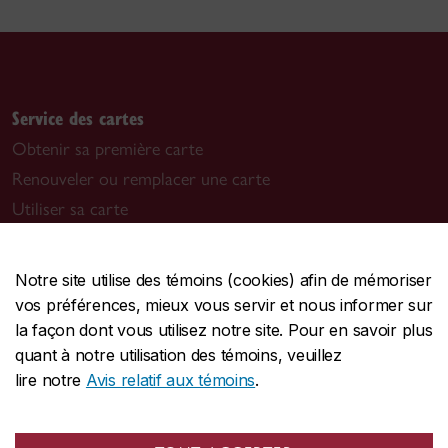
Service des cartes
Obtenir sa première carte
Renouveler ou remplacer une carte
Utiliser sa carte
Entente du titulaire de la carte
Notre site utilise des témoins (cookies) afin de mémoriser
vos préférences, mieux vous servir et nous informer sur
Bureaux connexes
la façon dont vous utilisez notre site. Pour en savoir plus
Centre de services aux étudiants Birks
quant à notre utilisation des témoins, veuillez
Expérience de première année
lire notre
Avis relatif aux témoins
.
Service DPrint
Services commerciaux