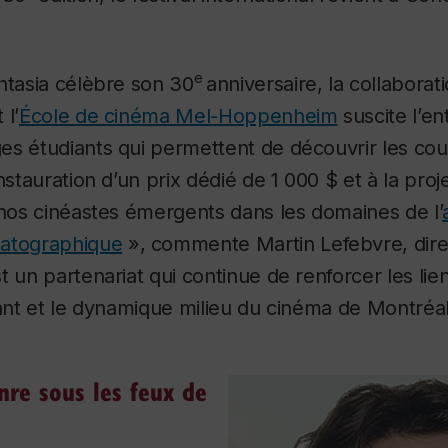
e
ntasia célèbre son 30
anniversaire, la collaborat
 l’
École de cinéma Mel-Hoppenheim
suscite l’e
s étudiants qui permettent de découvrir les cou
nstauration d’un prix dédié de 1 000 $ et à la pro
 nos cinéastes émergents dans les domaines de l’
matographique
», commente Martin Lefebvre, direc
 un partenariat qui continue de renforcer les lien
iant et le dynamique milieu du cinéma de Montréal
nre sous les feux de