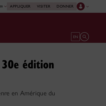
des
APPLIQUER
VISITER
DONNER
Ouvrir le form
EN
 30e édition
 genre en Amérique du