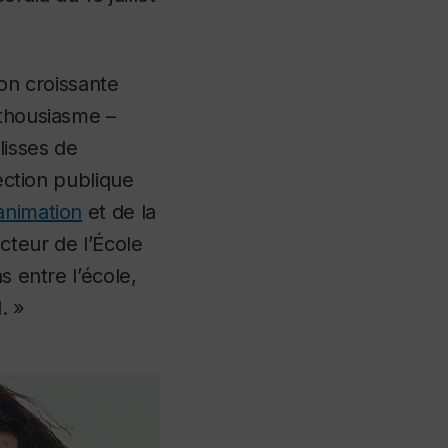
ion croissante
nthousiasme –
lisses de
jection publique
animation
et de la
teur de l’École
s entre l’école,
. »