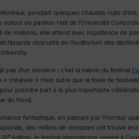
ontréal, pendant quelques chaudes nuits d’été,
e autour du pavillon Hall de l’Université Concord
é de maisons, elle attend avec impatience de pos
raîchissante obscurité de l’auditorium des diplômés
niversity.
agit pas d’un monstre : c’est la saison du festival
Fa
 « créature » n’est autre que la foule de festivaliè
 pour prendre part à la plus importante célébrat
ue du Nord.
omance fantastique, en passant par l’horreur qué
japonais, des milliers de cinéastes ont trouvé leur
e
 30
édition, le festival international revient à Conc