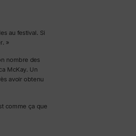
s au festival. Si
r. »
bon nombre des
ecca McKay. Un
ès avoir obtenu
C’est comme ça que