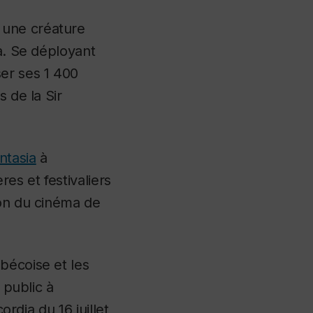
 une créature
ia. Se déployant
er ses 1 400
 de la Sir
ntasia
à
res et festivaliers
ion du cinéma de
bécoise et les
 public à
ordia du 16 juillet