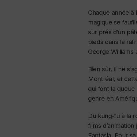
Chaque année à M
magique se faufil
sur près d’un pât
pieds dans la raf
George Williams U
Bien sûr, il ne s’
Montréal, et cette
qui font la queue
genre en Amériq
Du kung-fu à la r
films d’animation 
Fantasia. Pour sa