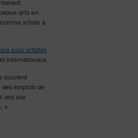
intenant
 beaux-arts en
 comme artiste à
nce pour artistes
et internationaux.
e souvient
t des emplois de
is ans aux
. »