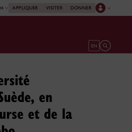
des
APPLIQUER
VISITER
DONNER
Ouvrir le form
EN
ersité
 Suède, en
urse et de la
ebo