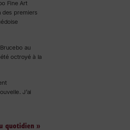
bo Fine Art
n des premiers
uédoise
e Brucebo au
été octroyé à la
ent
uvelle. J’ai
au quotidien »