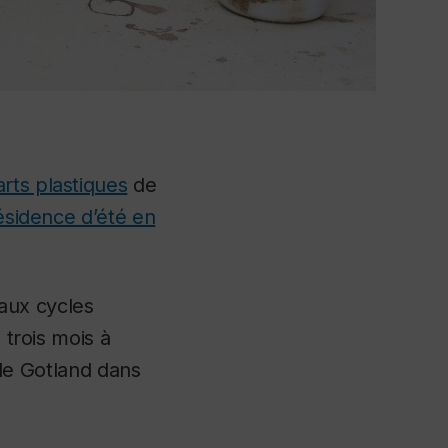
rts plastiques
de
ésidence d’été en
aux cycles
 trois mois à
e de Gotland dans