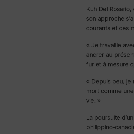
Kuh Del Rosario, 
son approche s’ap
courants et des m
« Je travaille av
ancrer au présent
fur et à mesure qu
« Depuis peu, je 
mort comme une 
vie. »
La poursuite d’une
philippino-canadi