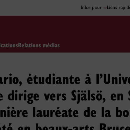
Infos pour
Liens rapi
ications
Relations médias
rio, étudiante à l’Univ
e dirige vers Själsö, en
nière lauréate de la bo
été en beaux-arts Bruc