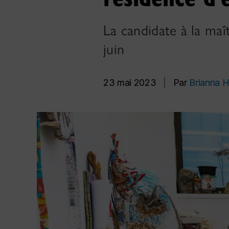
La candidate à la maît
juin
23 mai 2023
|
Par
Brianna H