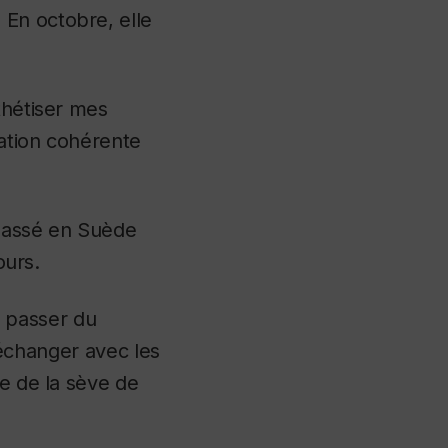
 En octobre, elle
thétiser mes
tation cohérente
 passé en Suède
ours.
et passer du
d’échanger avec les
te de la sève de