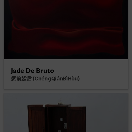
Jade De Bruto
惩前毖后 (ChéngQiánBìHòu)