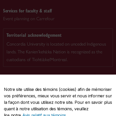
Services for faculty & staff
Event planning on Carrefour
Territorial acknowledgement
Concordia University is located on unceded Indigenous
lands. The Kanien’kehá:ka Nation is recognized as the
custodians of Tiohtià:ke/Montreal.
Notre site utilise des témoins (cookies) afin de mémoriser
CENTRALE
514-848-2424
vos préférences, mieux vous servir et nous informer sur
URGENCE
514-848-3717
la façon dont vous utilisez notre site. Pour en savoir plus
quant à notre utilisation des témoins, veuillez
|
|
|
Protection et prévention
Accessibilité
Confidentialité
lire notre
Avis relatif aux témoins
.