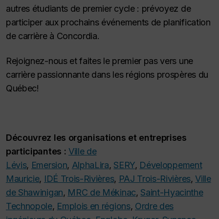
autres étudiants de premier cycle : prévoyez de
participer aux prochains événements de planification
de carrière à Concordia.
Rejoignez-nous et faites le premier pas vers une
carrière passionnante dans les régions prospères du
Québec!
Découvrez les organisations et entreprises
participantes :
Ville de
Lévis
,
Emersion
,
AlphaLira
,
SERY
,
Développement
Mauricie
,
IDÉ Trois-Rivières
,
PAJ Trois-Rivières
,
Ville
de Shawinigan
,
MRC de Mékinac
,
Saint-Hyacinthe
Technopole
,
Emplois en régions
,
Ordre des