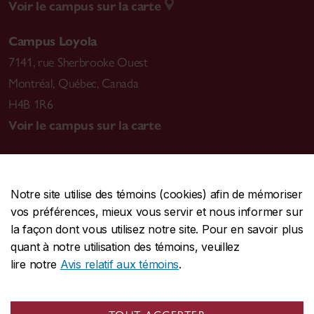
Voir le campus sur la carte
Campus Loyola
7141, rue Sherbrooke Ouest
Montréal
,
Québec, Canada
H4B 1R6
Voir le campus sur la carte
Notre site utilise des témoins (cookies) afin de mémoriser
CENTRALE
514-848-2424
vos préférences, mieux vous servir et nous informer sur
URGENCE
514-848-3717
la façon dont vous utilisez notre site. Pour en savoir plus
quant à notre utilisation des témoins, veuillez
|
|
|
Protection et prévention
Accessibilité
Confidentialité
lire notre
Avis relatif aux témoins
.
|
|
|
Conditions d'utilisation
Nous joindre
Gérer les témoins
Commentaires sur le site Web