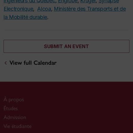
ingénieurs du Québec
,
Englobe
,
Kruger
,
Synapse
Electronique
,
Alcoa
,
Ministère des Transports et de
la Mobilité durable
.
SUBMIT AN EVENT
View full Calendar
À propos
Études
Admission
Vie étudiante