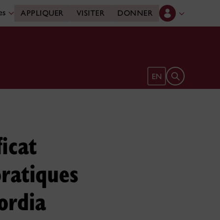
des
APPLIQUER
VISITER
DONNER
Ouvrir le form
EN
icat
pratiques
ordia