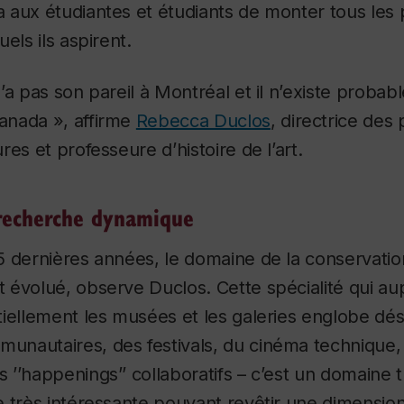
aux étudiantes et étudiants de monter tous les 
els ils aspirent.
’a pas son pareil à Montréal et il n’existe probab
anada », affirme
Rebecca Duclos
, directrice de
es et professeure d’histoire de l’art.
recherche dynamique
5 dernières années, le domaine de la conservatio
 évolué, observe Duclos. Cette spécialité qui au
tiellement les musées et les galeries englobe dé
nautaires, des festivals, du cinéma technique,
’’happenings’’ collaboratifs – c’est un domaine t
e très intéressante pouvant revêtir une dimensi