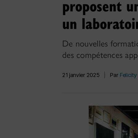
proposent u
un laborato
De nouvelles formatio
des compétences appr
21 janvier 2025
|
Par
Felicit