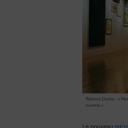
Rebecca Duclos : « Nous
ouverte »
Le nouveau
micr