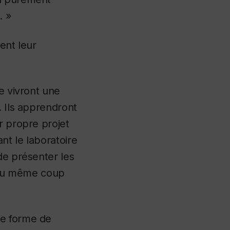
. »
nent leur
e vivront une
. Ils apprendront
r propre projet
nt le laboratoire
de présenter les
t du même coup
ne forme de