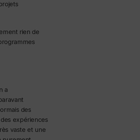
projets
lement rien de
s programmes
n a
paravant
sormais des
 des expériences
rès vaste et une
on purement