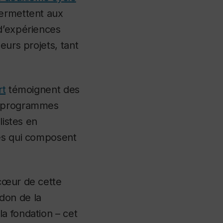
permettent aux
 d’expériences
eurs projets, tant
rt
témoignent des
es programmes
listes en
ses qui composent
cœur de cette
don de la
a fondation – cet