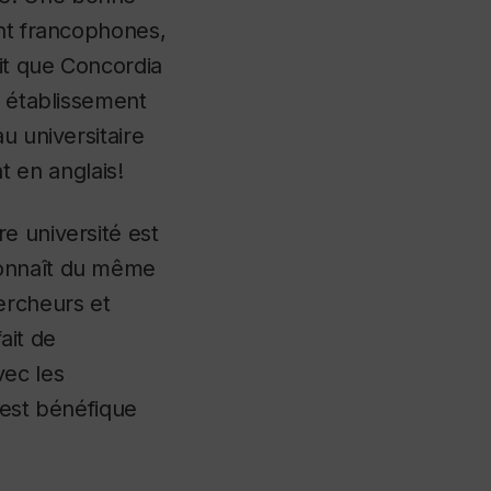
ont francophones,
ait que Concordia
e établissement
u universitaire
 en anglais!
e université est
connaît du même
ercheurs et
ait de
vec les
 est bénéfique