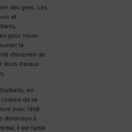
rer des gens. Les
urs et
diants,
lieu pour nouer
ssumer la
omité d’examen de
 leurs travaux
s.
étudiants, en
la chance de se
ront avec l’état
le dimension à
éal, il est facile