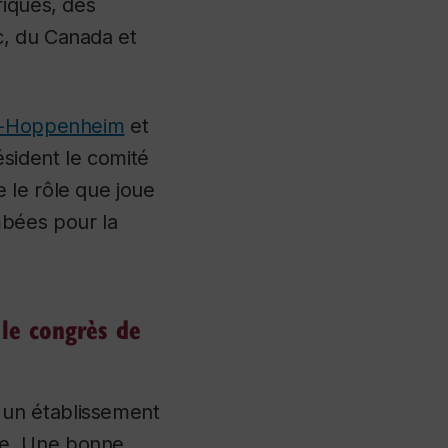
fiques, des
c, du Canada et
l-Hoppenheim
et
ésident le comité
 le rôle que joue
mbées pour la
 le congrès de
un établissement
ue. Une bonne