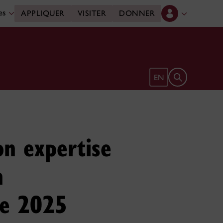
des
APPLIQUER
VISITER
DONNER
Ouvrir le form
EN
on expertise
n
de 2025