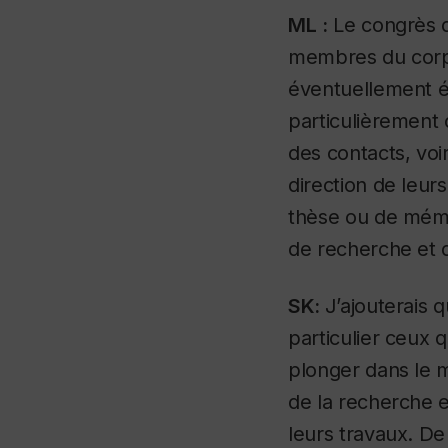
ML
:
Le congrès d
membres du corps
éventuellement ét
particulièrement 
des contacts, vo
direction de leur
thèse ou de mémo
de recherche et d
SK:
J’ajouterais 
particulier ceux q
plonger dans le m
de la recherche e
leurs travaux. De 