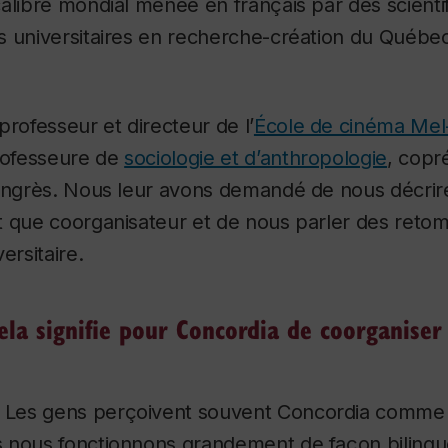
alibre mondial menée en français par des scienti
s universitaires en recherche-création du Québe
professeur et directeur de l’
École de cinéma Me
rofesseure de
sociologie et d’anthropologie
, copr
congrès. Nous leur avons demandé de nous décrire
t que coorganisateur et de nous parler des reto
rsitaire.
ela signifie pour Concordia de coorganiser
:
Les gens perçoivent souvent Concordia comme 
 nous fonctionnons grandement de façon biling