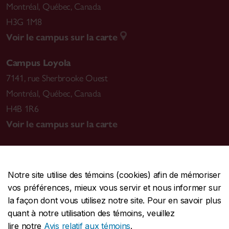
Montréal
,
Québec, Canada
H3G 1M8
Voir le campus sur la carte
Campus Loyola
7141, rue Sherbrooke Ouest
Montréal
,
Québec, Canada
H4B 1R6
Voir le campus sur la carte
Notre site utilise des témoins (cookies) afin de mémoriser
CENTRALE
514-848-2424
vos préférences, mieux vous servir et nous informer sur
URGENCE
514-848-3717
la façon dont vous utilisez notre site. Pour en savoir plus
quant à notre utilisation des témoins, veuillez
|
|
|
Protection et prévention
Accessibilité
Confidentialité
lire notre
Avis relatif aux témoins
.