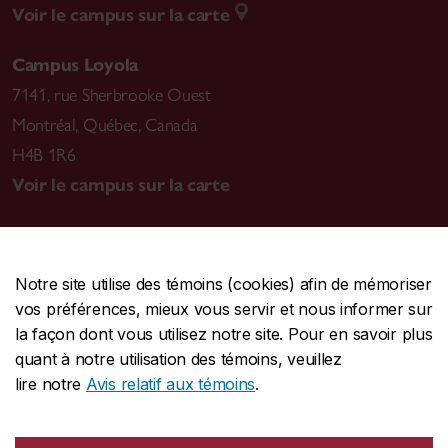
Voir le campus sur la carte
Campus Loyola
7141, rue Sherbrooke Ouest
Montréal
,
Québec, Canada
H4B 1R6
Voir le campus sur la carte
Notre site utilise des témoins (cookies) afin de mémoriser
CENTRALE
514-848-2424
vos préférences, mieux vous servir et nous informer sur
URGENCE
514-848-3717
la façon dont vous utilisez notre site. Pour en savoir plus
quant à notre utilisation des témoins, veuillez
|
|
|
Protection et prévention
Accessibilité
Confidentialité
lire notre
Avis relatif aux témoins
.
|
|
|
Conditions d'utilisation
Nous joindre
Gérer les témoins
Commentaires sur le site Web