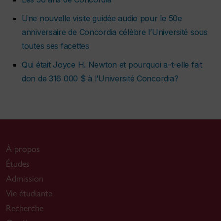
Une nouvelle visite guidée audio pour le 50e
anniversaire de Concordia célèbre l’Université sous
toutes ses facettes
Qui était Joyce H. Newton et pourquoi a-t-elle fait
don de 316 000 $ à l’Université Concordia?
À propos
Études
Admission
Vie étudiante
Recherche