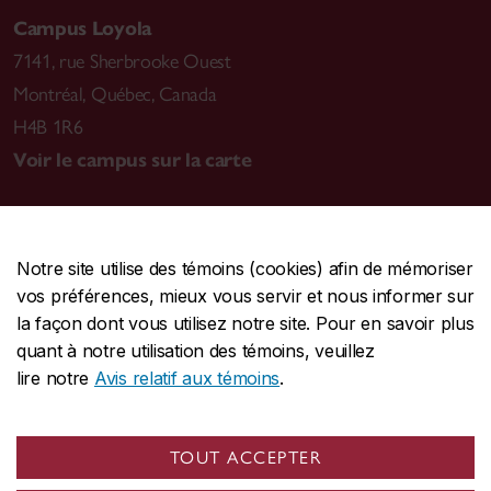
Campus Loyola
7141, rue Sherbrooke Ouest
Montréal
,
Québec, Canada
H4B 1R6
Voir le campus sur la carte
Notre site utilise des témoins (cookies) afin de mémoriser
CENTRALE
514-848-2424
vos préférences, mieux vous servir et nous informer sur
URGENCE
514-848-3717
la façon dont vous utilisez notre site. Pour en savoir plus
quant à notre utilisation des témoins, veuillez
|
|
|
Protection et prévention
Accessibilité
Confidentialité
lire notre
Avis relatif aux témoins
.
|
|
|
Conditions d'utilisation
Nous joindre
Gérer les témoins
Commentaires sur le site Web
TOUT ACCEPTER
© Université Concordia. Montréal, QC, Canada