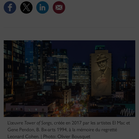
L’œuvre
Tower of Songs
, créée en 2017 par les artistes El Mac et
Gene Pendon, B. Bx-arts 1994, à la mémoire du regretté
Leonard Cohen. | Photo: Olivier Bousquet