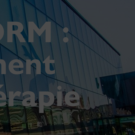
ORM :
ment
érapie