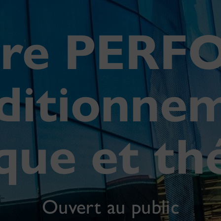
re PERF
ditionne
que et th
Ouvert au public