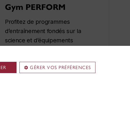
Gym PERFORM
Profitez de programmes
d’entraînement fondés sur la
science et d’équipements
ultramodernes tout en bénéficiant
du soutien de notre formidable
communauté sportive.
TER
GÉRER VOS PRÉFÉRENCES
Prix d'adhésion
Cours de conditionnement
physique
Entraînement privé