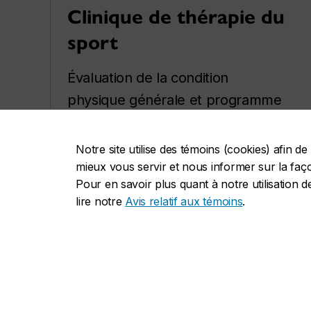
Clinique de thérapie du
sport
Évaluation de la condition
physique générale et programme
de réadaptation personnalisé pour
la remise en forme après une
Notre site utilise des témoins (cookies) afin 
blessure.
mieux vous servir et nous informer sur la façon
Pour en savoir plus quant à notre utilisation d
Modalités de traitement et
lire notre
Avis relatif aux témoins
.
rendez-vous