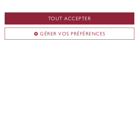
S’inscrire à notre liste
TOUT ACCEPTER
d’envoi
GÉRER VOS PRÉFÉRENCES
Participer à une
recherche