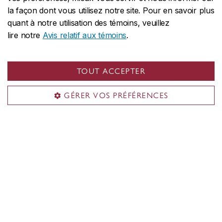
la façon dont vous utilisez notre site. Pour en savoir plus
quant à notre utilisation des témoins, veuillez
lire notre
Avis relatif aux témoins
.
Nous suivre
TOUT ACCEPTER
GÉRER VOS PRÉFÉRENCES
École de la santé
À propos de l'École
Recherche
Pour les étudiant·es
Pour le public
Nouvelles et activités