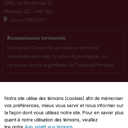
7200, rue Sherbrooke O.
Montréal, QC H4B 1R6
Centre PERFORM
Reconnaissance territoriale
L’Université Concordia est située en territoire
autochtone non cédé. La nation Kanien’kehá:ka est
reconnue comme la gardienne de Tiohtià:ke/Montréal.
Notre site utilise des témoins (cookies) afin de mémoriser
CENTRALE
514-848-2424
vos préférences, mieux vous servir et nous informer sur
URGENCE
514-848-3717
la façon dont vous utilisez notre site. Pour en savoir plus
quant à notre utilisation des témoins, veuillez
|
|
|
Protection et prévention
Accessibilité
Confidentialité
lire notre
Avis relatif aux témoins
.