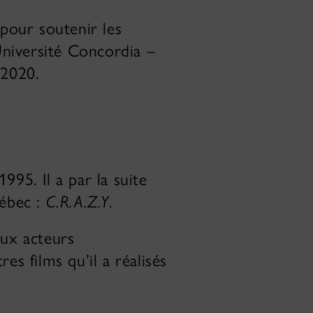
 pour soutenir les
niversité Concordia –
 2020.
1995. Il a par la suite
uébec :
C.R.A.Z.Y
.
aux acteurs
s films qu’il a réalisés