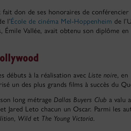
it fait don de ses honoraires de conférencier
e l’
École de cinéma Mel-Hoppenheim
de l’U
s, Émile Vallée, avait obtenu son diplôme en
Hollywood
es débuts à la réalisation avec
Liste noire
, en 
arisé un des plus grands films à succès du Q
, son long métrage
Dallas Buyers Club
a valu 
Jared Leto chacun un Oscar. Parmi les autre
ition
,
Wild
et
The Young Victoria
.