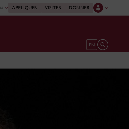
des
APPLIQUER
VISITER
DONNER
Ouvrir le form
EN