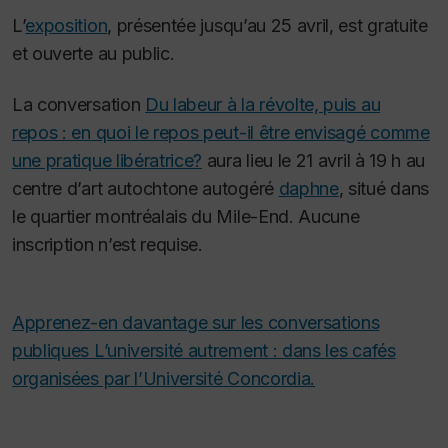
L’
exposition
, présentée jusqu’au 25 avril, est gratuite
et ouverte au public.
La conversation
Du labeur à la révolte, puis au
repos : en quoi le repos peut-il être envisagé comme
une pratique libératrice?
aura lieu le 21 avril à 19 h au
centre d’art autochtone autogéré
daphne
, situé dans
le quartier montréalais du Mile-End. Aucune
inscription n’est requise.
Apprenez-en davantage sur les conversations
publiques L’université autrement : dans les cafés
organisées par l’Université Concordia.