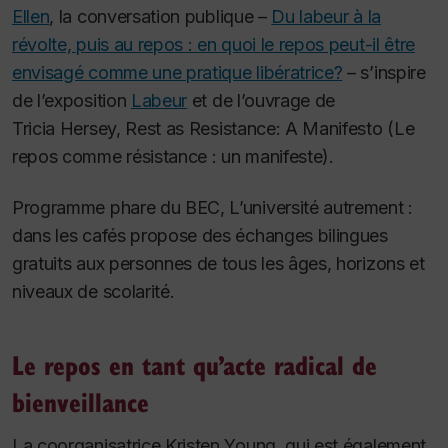
Ellen
, la conversation publique –
Du labeur à la
révolte, puis au repos : en quoi le repos peut-il être
envisagé comme une pratique libératrice?
– s’inspire
de l’exposition
Labeur
et de l’ouvrage de
Tricia Hersey,
Rest as Resistance: A Manifesto
(Le
repos comme résistance : un manifeste).
Programme phare du BEC, L’université autrement :
dans les cafés propose des échanges bilingues
gratuits aux personnes de tous les âges, horizons et
niveaux de scolarité.
Le repos en tant qu’acte radical de
bienveillance
La coorganisatrice Kristen Young, qui est également