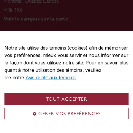
Montréal
,
Québec, Canada
H4B 1R6
Voir le campus sur la carte
Notre site utilise des témoins (cookies) afin de mémoriser
CENTRALE
514-848-2424
vos préférences, mieux vous servir et nous informer sur
URGENCE
514-848-3717
la façon dont vous utilisez notre site. Pour en savoir plus
quant à notre utilisation des témoins, veuillez
|
|
|
Protection et prévention
Accessibilité
Confidentialité
lire notre
Avis relatif aux témoins
.
|
|
|
Conditions d'utilisation
Nous joindre
Gérer les témoins
Commentaires sur le site Web
TOUT ACCEPTER
© Université Concordia. Montréal, QC, Canada
GÉRER VOS PRÉFÉRENCES