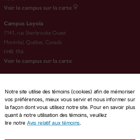
Voir le campus sur la carte
Campus Loyola
7141, rue Sherbrooke Ouest
Montréal
,
Québec, Canada
H4B 1R6
Voir le campus sur la carte
Notre site utilise des témoins (cookies) afin de mémoriser
CENTRALE
514-848-2424
vos préférences, mieux vous servir et nous informer sur
URGENCE
514-848-3717
la façon dont vous utilisez notre site. Pour en savoir plus
quant à notre utilisation des témoins, veuillez
|
|
|
Protection et prévention
Accessibilité
Confidentialité
lire notre
Avis relatif aux témoins
.
|
|
|
Conditions d'utilisation
Nous joindre
Gérer les témoins
Commentaires sur le site Web