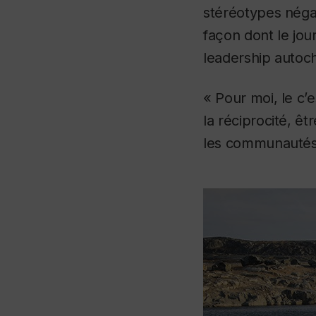
stéréotypes négat
façon dont le jou
leadership autoch
« Pour moi, le c’
la réciprocité, ê
les communautés