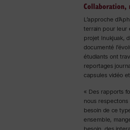
Collaboration, 
L’approche d’Aphr
terrain pour leur
projet Inukjuak, 
documenté l’évolu
étudiants ont tra
reportages journ
capsules vidéo e
« Des rapports fo
nous respectons p
besoin de ce type
ensemble, manger
besoin, des inter