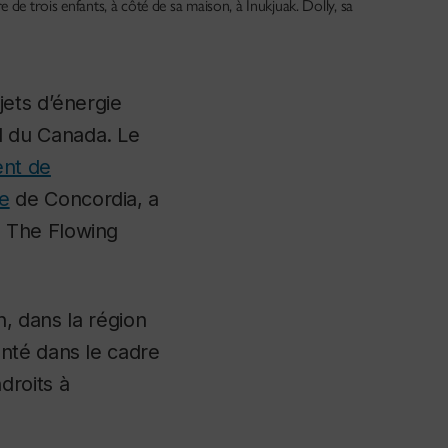
e trois enfants, à côté de sa maison, à Inukjuak. Dolly, sa
jets d’énergie
d du Canada. Le
nt de
e
de Concordia, a
ᖅ
The Flowing
n, dans la région
nté dans le cadre
droits à