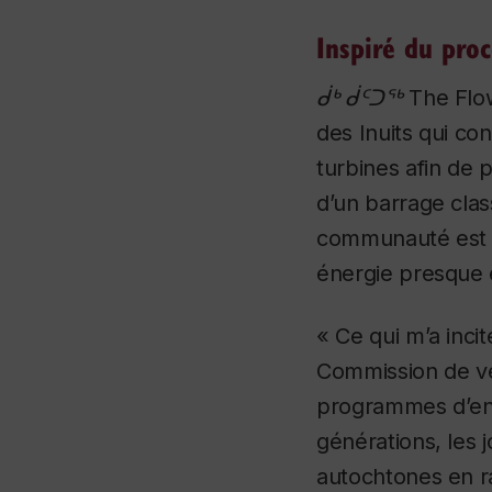
Inspiré du proc
ᑰᒃ ᑰᑦᑐᖅ The Flo
des Inuits qui co
turbines afin de 
d’un barrage clas
communauté est p
énergie presque 
« Ce qui m’a incit
Commission de vér
programmes d’ens
générations, les
autochtones en ra