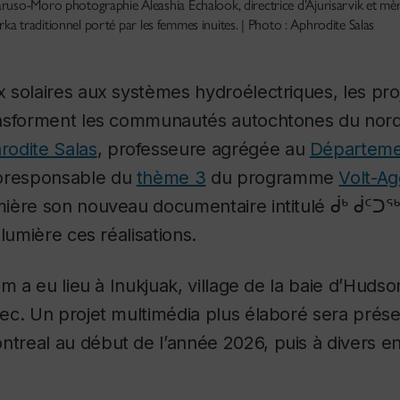
so-Moro photographie Aleashia Echalook, directrice d’Ajurisarvik et mère d
arka traditionnel porté par les femmes inuites. | Photo : Aphrodite Salas
solaires aux systèmes hydroélectriques, les pro
nsforment les communautés autochtones du nor
rodite Salas
, professeure agrégée au
Départeme
oresponsable du
thème 3
du programme
Volt-Ag
ière son nouveau documentaire intitulé ᑰᒃ ᑰᑦᑐ
 lumière ces réalisations.
m a eu lieu à Inukjuak, village de la baie d’Hudso
ec. Un projet multimédia plus élaboré sera prése
real au début de l’année 2026, puis à divers en