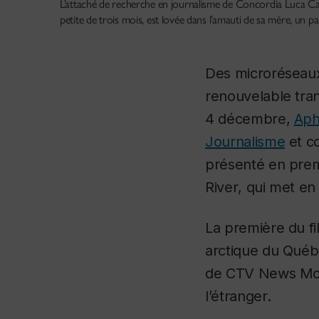
L’attaché de recherche en journalisme de Concordia Luca Caru
petite de trois mois, est lovée dans l’amauti de sa mère, un p
Des microréseaux 
renouvelable tra
4 décembre,
Aph
Journalisme
et c
présenté en prem
River
, qui met en
La première du fil
arctique du Québ
de CTV News Mont
l’étranger.