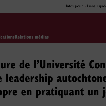
Infos pour
Liens rapi
ications
Relations médias
ure de l’Université Co
e leadership autochton
opre en pratiquant un 