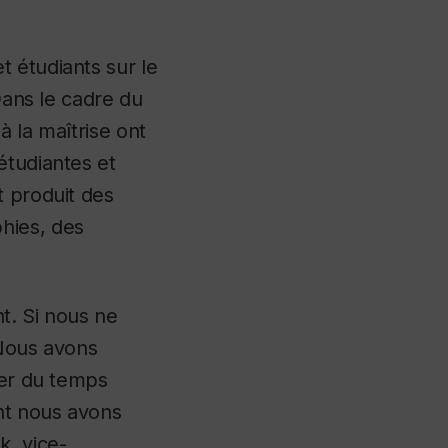
 étudiants sur le
Dans le cadre du
à la maîtrise ont
étudiantes et
t produit des
hies, des
nt. Si nous ne
 Nous avons
ser du temps
nt nous avons
k, vice-