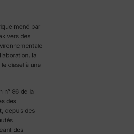
trique mené par
uak vers des
environnementale
laboration, la
le diesel à une
on n° 86 de la
es des
t, depuis des
autés
geant des