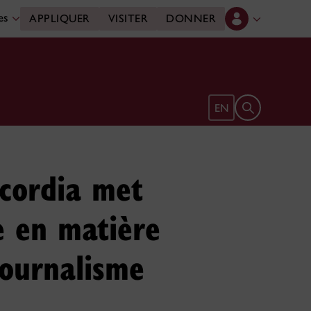
des
APPLIQUER
VISITER
DONNER
Ouvrir le form
EN
ncordia met
e en matière
journalisme