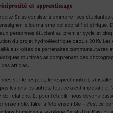
réciprocité et apprentissage
odite Salas consiste à emmener ses étudiantes et
 enseigner le journalisme collaboratif et éthique. 
deux personnes étudiant au premier cycle et cinq 
tion du projet hydroélectrique depuis 2019. Les 
vaillé aux côtés de partenaires communautaires e
alistiques multimédias comprenant des photograp
t
des articles.
ndés sur le respect, le respect mutuel, s’installe
as les uns les autres, tout cela est impossible.
 de relations. Et pour l’établir, nous devons pas
 ensemble, faire la fête ensemble – c’est ce do
actions humaines », explique Sarah-Lisa Kasudlua