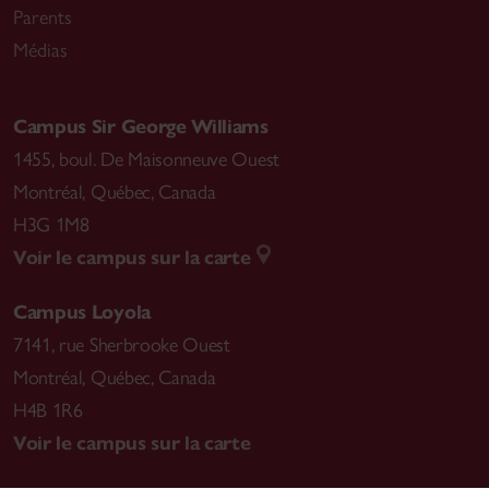
Parents
Médias
Campus Sir George Williams
1455, boul. De Maisonneuve Ouest
Montréal
,
Québec, Canada
H3G 1M8
Voir le campus sur la carte
Campus Loyola
7141, rue Sherbrooke Ouest
Montréal
,
Québec, Canada
H4B 1R6
Voir le campus sur la carte