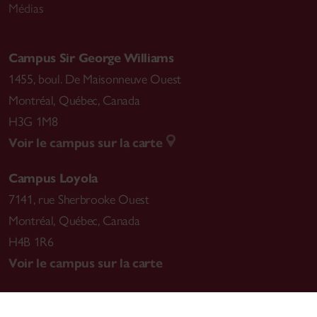
Médias
Campus Sir George Williams
1455, boul. De Maisonneuve Ouest
Montréal
,
Québec, Canada
H3G 1M8
Voir le campus sur la carte
Campus Loyola
7141, rue Sherbrooke Ouest
Montréal
,
Québec, Canada
H4B 1R6
Voir le campus sur la carte