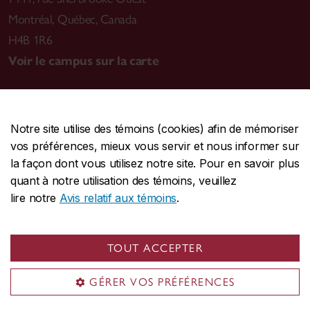
Montréal
,
Québec, Canada
H4B 1R6
Voir le campus sur la carte
Notre site utilise des témoins (cookies) afin de mémoriser
CENTRALE
514-848-2424
vos préférences, mieux vous servir et nous informer sur
URGENCE
514-848-3717
la façon dont vous utilisez notre site. Pour en savoir plus
quant à notre utilisation des témoins, veuillez
|
|
|
Protection et prévention
Accessibilité
Confidentialité
lire notre
Avis relatif aux témoins
.
|
|
|
Conditions d'utilisation
Nous joindre
Gérer les témoins
Commentaires sur le site Web
TOUT ACCEPTER
© Université Concordia. Montréal, QC, Canada
GÉRER VOS PRÉFÉRENCES