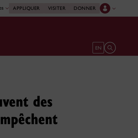
des
APPLIQUER
VISITER
DONNER
Ouvrir le form
EN
uvent des
 empêchent