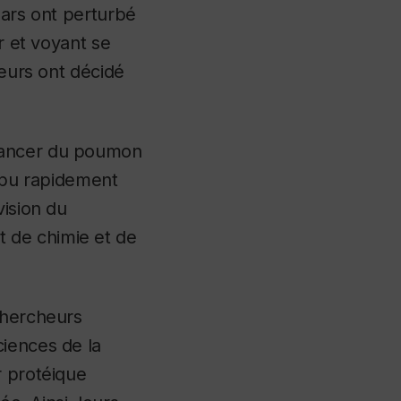
mars ont perturbé
r et voyant se
heurs ont décidé
 cancer du poumon
 pu rapidement
vision du
 de chimie et de
chercheurs
ciences de la
r protéique