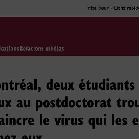
Infos pour
Liens rapi
ications
Relations médias
ntréal, deux étudiants
ux au postdoctorat tro
incre le virus qui les
hez eux