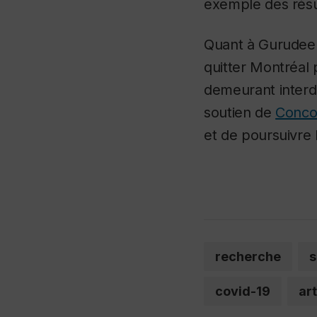
exemple des résu
Quant à Gurudeeba
quitter Montréal 
demeurant interdi
soutien de
Concor
et de poursuivre 
recherche
s
covid-19
art