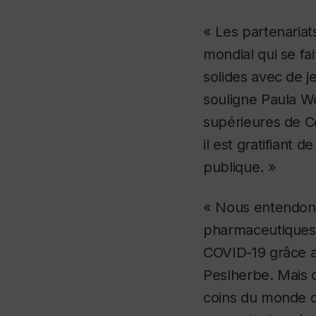
« Les partenariat
mondial qui se fa
solides avec de j
souligne Paula Wo
supérieures de Co
il est gratifiant 
publique. »
« Nous entendons
pharmaceutiques 
COVID-19 grâce a
Peslherbe. Mais o
coins du monde q