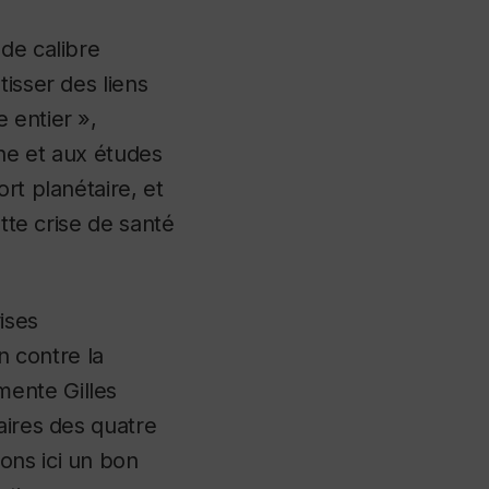
de calibre
isser des liens
 entier »,
he et aux études
rt planétaire, et
ette crise de santé
ises
 contre la
mente Gilles
aires des quatre
ons ici un bon