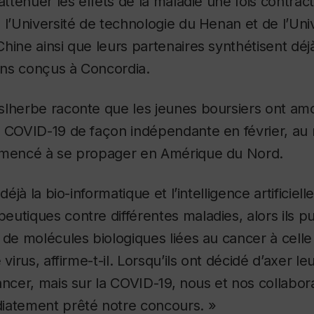
atténuer les effets de la maladie une fois contract
 l’Université de technologie du Henan et de l’Uni
hine ainsi que leurs partenaires synthétisent déj
ns conçus à Concordia.
slherbe raconte que les jeunes boursiers ont am
a COVID-19 de façon indépendante en février, au
mmencé à se propager en Amérique du Nord.
déjà la bio-informatique et l’intelligence artificiel
utiques contre différentes maladies, alors ils p
 de molécules biologiques liées au cancer à celle
 virus, affirme-t-il. Lorsqu’ils ont décidé d’axer l
ancer, mais sur la COVID-19, nous et nos collabo
iatement prêté notre concours. »