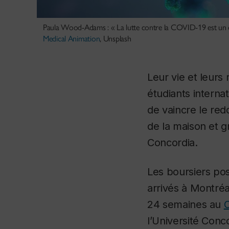
Paula Wood-Adams : « La lutte contre la COVID-19 est un effor
Medical Animation
, Unsplash
Leur vie et leur
étudiants interna
de vaincre le redo
de la maison et g
Concordia.
Les boursiers po
arrivés à Montré
24 semaines au
C
l’Université Conc