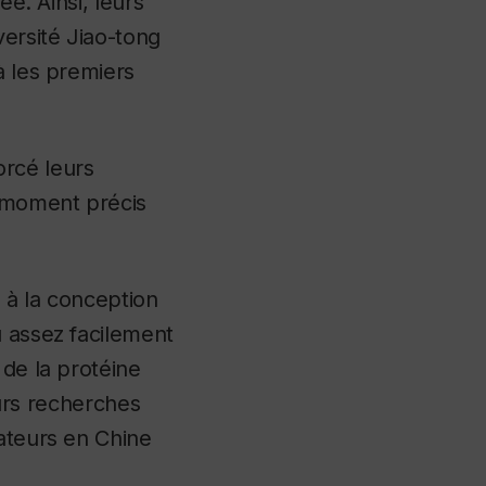
ée. Ainsi, leurs
versité Jiao-tong
à les premiers
orcé leurs
 moment précis
le à la conception
u assez facilement
 de la protéine
eurs recherches
rateurs en Chine