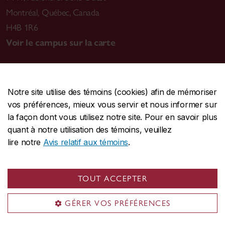
Montréal
,
Québec, Canada
H4B 1R6
Voir le campus sur la carte
Notre site utilise des témoins (cookies) afin de mémoriser
CENTRALE
514-848-2424
vos préférences, mieux vous servir et nous informer sur
URGENCE
514-848-3717
la façon dont vous utilisez notre site. Pour en savoir plus
quant à notre utilisation des témoins, veuillez
|
|
|
Protection et prévention
Accessibilité
Confidentialité
lire notre
Avis relatif aux témoins
.
|
|
|
Conditions d'utilisation
Nous joindre
Gérer les témoins
Commentaires sur le site Web
TOUT ACCEPTER
© Université Concordia. Montréal, QC, Canada
GÉRER VOS PRÉFÉRENCES