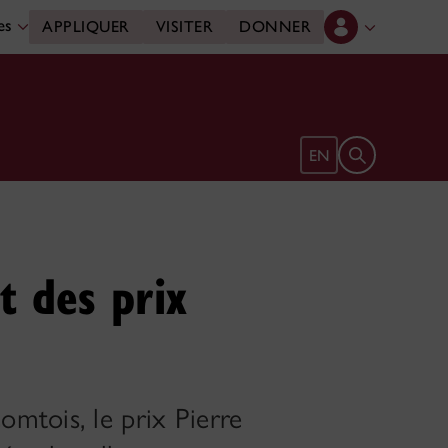
des
APPLIQUER
VISITER
DONNER
Ouvrir le form
EN
t des prix
mtois, le prix Pierre