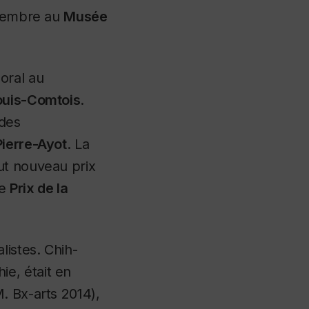
écembre au
Musée
oral au
ouis-Comtois
.
 des
Pierre-Ayot
. La
ut nouveau prix
le
Prix de la
listes. Chih-
e, était en
. Bx-arts 2014),