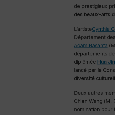
de prestigieux pr
des beaux-arts d
L’artiste
Cynthia G
Département des 
Adam Basanta
(M.
départements de 
diplômée
Hua Ji
lancé par le Conse
diversité culturel
Deux autres membr
Chien Wang (M. B
nomination pour l