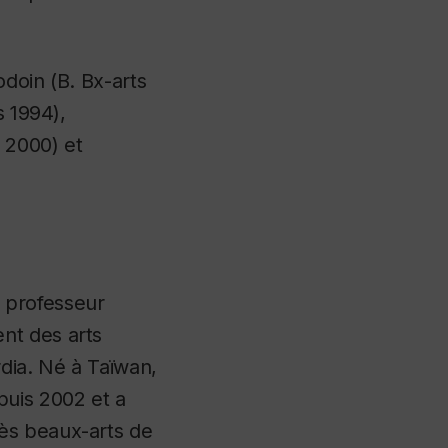
odoin (B. Bx-arts
s 1994),
 2000) et
 professeur
nt des arts
dia. Né à Taïwan,
puis 2002 et a
ès beaux-arts de