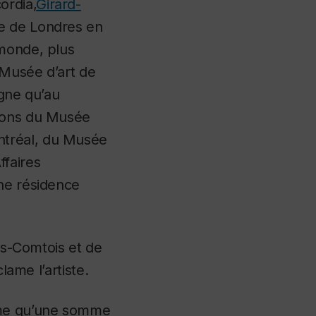
ordia,
Girard-
ge de Londres en
 monde, plus
 Musée d’art de
agne qu’au
tions du Musée
ntréal, du Musée
ffaires
une résidence
uis-Comtois et de
lame l’artiste.
ême qu’une somme