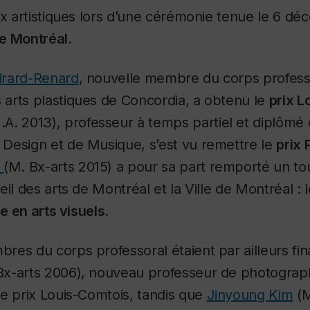
ix artistiques lors d’une cérémonie tenue le 6 d
e Montréal
.
irard-Renard
, nouvelle membre du corps profess
arts plastiques de Concordia, a obtenu le
prix L
A. 2013), professeur à temps partiel et diplômé
Design et de Musique, s’est vu remettre le
prix 
n
(M. Bx-arts 2015) a pour sa part remporté un to
il des arts de Montréal et la Ville de Montréal : 
le en arts visuels
.
es du corps professoral étaient par ailleurs fina
x-arts 2006), nouveau professeur de photographi
e prix Louis-Comtois, tandis que
Jinyoung Kim
(M