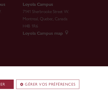
pus
Loyola Campus
.
7141 Sherbrooke Street W.
Montreal
,
Quebec
,
Canada
H4B 1R6
Loyola Campus map
TER
GÉRER VOS PRÉFÉRENCES