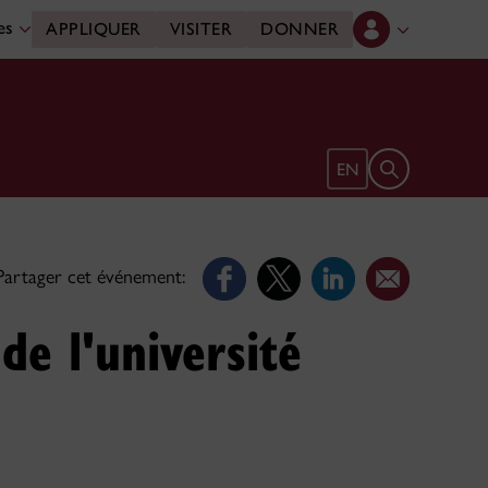
des
APPLIQUER
VISITER
DONNER
Ouvrir le form
EN
Partager cet événement:
de l'université