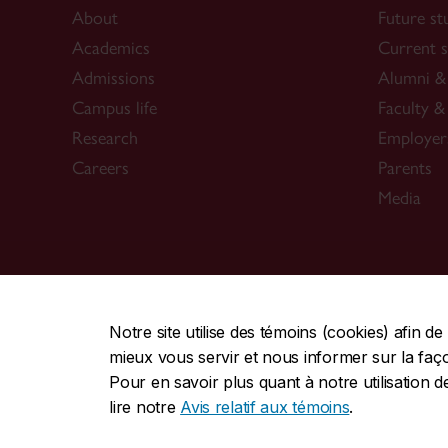
About
Future st
Academics
Current s
Admissions
Alumni & 
Campus life
Faculty & 
Research
Employer
Careers
Parents
Media
CENTRALE
|
URGENCE
514-848-2424
5
Notre site utilise des témoins (cookies) afin 
mieux vous servir et nous informer sur la façon
|
|
Protection et prévention
Accessibilité
Confidentialité
Pour en savoir plus quant à notre utilisation d
Commentaires sur le site Web
lire notre
Avis relatif aux témoins
.
© Université Concordia. Montréal, QC, Canada