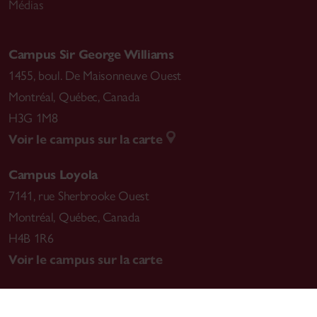
Médias
Campus Sir George Williams
1455, boul. De Maisonneuve Ouest
Montréal
,
Québec, Canada
H3G 1M8
Voir le campus sur la carte
Campus Loyola
7141, rue Sherbrooke Ouest
Montréal
,
Québec, Canada
H4B 1R6
Voir le campus sur la carte