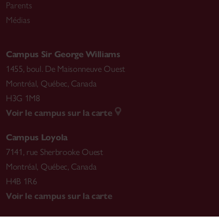
Parents
Médias
Campus Sir George Williams
1455, boul. De Maisonneuve Ouest
Montréal
,
Québec, Canada
H3G 1M8
Voir le campus sur la carte
Campus Loyola
7141, rue Sherbrooke Ouest
Montréal
,
Québec, Canada
H4B 1R6
Voir le campus sur la carte