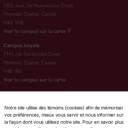
1455, boul. De Maisonneuve Ouest
Montréal
,
Québec, Canada
H3G 1M8
Voir le campus sur la carte
Campus Loyola
7141, rue Sherbrooke Ouest
Montréal
,
Québec, Canada
H4B 1R6
Voir le campus sur la carte
Notre site utilise des témoins (cookies) afin de mémoriser
CENTRALE
514-848-2424
vos préférences, mieux vous servir et nous informer sur
URGENCE
514-848-3717
la façon dont vous utilisez notre site. Pour en savoir plus